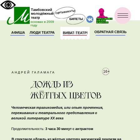
Тамбовский
СЕРТИФИКАТЫ
молодёжный
театр
БИЛЕТЫ
основан в 2009
году
ОБРАТНАЯ СВЯЗЬ
АФИША
ЛЮДИ ТЕАТРА
ВИВАТ-ТЕАТР!
16+
АНДРЕЙ ГАЛАМАГА
Человеческая трагикомедия, или опыт прочтения,
переживания и театрального представления о
великой литературе ХХ века
Продолжительность:
3 часа 30 минут с антрактом
В спектакле «Дождь из жёлтых цветов» магический реализм на