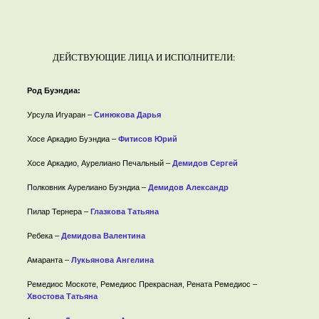
ДЕЙСТВУЮЩИЕ ЛИЦА И ИСПОЛНИТЕЛИ:
Род Буэндиа:
Урсула Игуаран –
Синюкова Дарья
Хосе Аркадио Буэндиа –
Фитисов Юрий
Хосе Аркадио, Аурелиано Печальный –
Демидов Сергей
Полковник Аурелиано Буэндиа –
Демидов Александр
Пилар Тернера –
Глазкова Татьяна
Ребека –
Демидова Валентина
Амаранта –
Лукьянова Ангелина
Ремедиос Москоте, Ремедиос Прекрасная, Рената Ремедиос –
Хвостова Татьяна