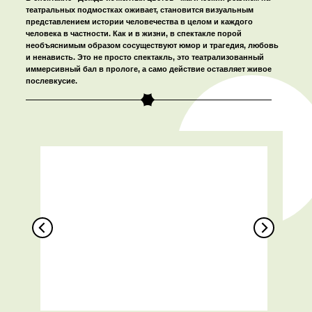
театральных подмостках оживает, становится визуальным
представлением истории человечества в целом и каждого
человека в частности. Как и в жизни, в спектакле порой
необъяснимым образом сосуществуют юмор и трагедия, любовь
и ненависть. Это не просто спектакль, это театрализованный
иммерсивный бал в прологе, а само действие оставляет живое
послевкусие.