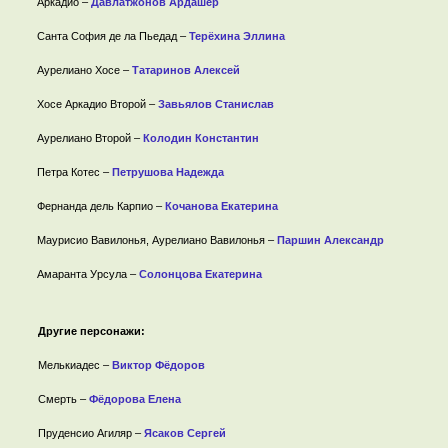
Аркадио –
Давлатжонов Ардашер
Санта София де ла Пьедад –
Терёхина Эллина
Аурелиано Хосе –
Татаринов Алексей
Хосе Аркадио Второй –
Завьялов Станислав
Аурелиано Второй –
Колодин Константин
Петра Котес –
Петрушова Надежда
Фернанда дель Карпио –
Кочанова Екатерина
Маурисио Вавилонья, Аурелиано Вавилонья –
Паршин Александр
Амаранта Урсула –
Солонцова Екатерина
Другие персонажи:
Мелькиадес –
Виктор Фёдоров
Смерть –
Фёдорова Елена
Пруденсио Агиляр –
Ясаков Сергей