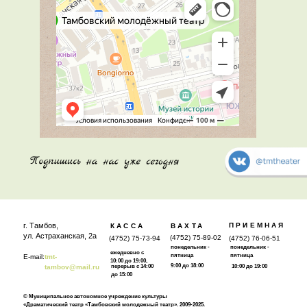
г. Тамбов,
ПРИЕМНАЯ
КАССА
ВАХТА
ул. Астраханская, 2а
(4752) 75-89-02
(4752) 75-73-94
(4752) 76-06-51
понедельник -
понедельник -
ежедневно с
пятница
пятница
E-mail:
tmt-
10:00 до 19:00,
9:00 до 18:00
tambov@mail.ru
перерыв с 14:00
10:00 до 19:00
до 15:00
© Муниципальное автономное учреждение культуры
«Драматический театр «Тамбовский молодежный театр». 2009-2025.