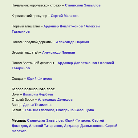
Начальник королевской стражи –
Станислав Завьялов
Королевский прокурор –
Сергей Малахов
Первый глашатай –
Ардашер Давлатжонов / Алексей
Татаринов
Посол Западной державы –
Александр Паршин
Второй глашатай –
Александр Паршин
Посол Восточной державы –
Ардашер Давлатжонов / Алексей
Татаринов
Солдат –
Юрий Фитисов
Голоса волшебного леса:
Волк –
Дмитрий Чербаев
Старый Ворон –
Александр Демидов
Заяц –
Дарья Томилина
Белки –
Татьяна Глазкова, Екатерина Солонцова
Месяцы:
Станислав Завьялов, Юрий Фитисов, Сергей
Демидов, Алексей Татаринов, Ардашер Давлатжонов, Сергей
Малахов