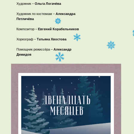
Художник –
Ольга Логачёва
Художник по костюмам –
Александра
Петличёва
Композитор –
Евгений Корабельников
Хореограф –
Татьяна Хвостова
Помощник режиссёра –
Александр
Демидов