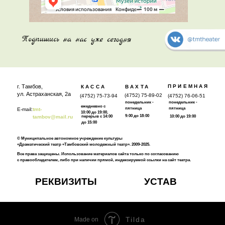
г. Тамбов,
ПРИЕМНАЯ
КАССА
ВАХТА
ул. Астраханская, 2а
(4752) 75-89-02
(4752) 75-73-94
(4752) 76-06-51
понедельник -
понедельник -
ежедневно с
пятница
пятница
E-mail:
tmt-
10:00 до 19:00,
9:00 до 18:00
tambov@mail.ru
перерыв с 14:00
10:00 до 19:00
до 15:00
© Муниципальное автономное учреждение культуры
«Драматический театр «Тамбовский молодежный театр». 2009-2025.
Все права защищены. Использование материалов сайта только по согласованию
с правообладателем, либо при наличии прямой, индексируемой ссылки на сайт театра.
РЕКВИЗИТЫ
УСТАВ
Tilda
Made on