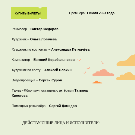
Премьера:
1 июля 2023 года
КУПИТЬ БИЛЕТЫ
Режиссёр –
Виктор Фёдоров
Художник –
Ольга Логачёва
Художник по костюмам –
Александра Петличёва
Композитор –
Евгений Корабельников
Художник по свету –
Алексей Блохин
Видеопроекция –
Сергей Суров
Танец «Яблочко» поставила с актёрами
Татьяна
Хвостова
Помощник режиссёра –
Сергей Демидов
ДЕЙСТВУЮЩИЕ ЛИЦА И ИСПОЛНИТЕЛИ: