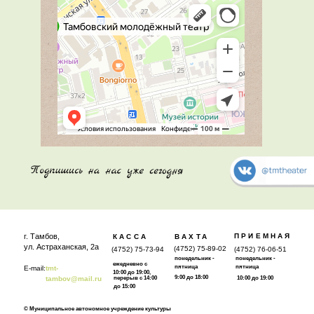
г. Тамбов,
ПРИЕМНАЯ
КАССА
ВАХТА
ул. Астраханская, 2а
(4752) 75-89-02
(4752) 75-73-94
(4752) 76-06-51
понедельник -
понедельник -
ежедневно с
пятница
пятница
E-mail:
tmt-
10:00 до 19:00,
9:00 до 18:00
tambov@mail.ru
перерыв с 14:00
10:00 до 19:00
до 15:00
© Муниципальное автономное учреждение культуры