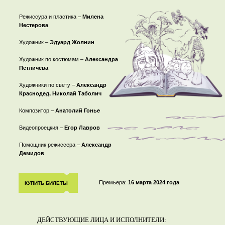
Режиссура и пластика –
Милена
Нестерова
Художник
–
Эдуард Жолнин
Художник по костюмам
–
Александра
Петличёва
Художники по свету
–
Александр
Краснодед, Николай Таболич
Композитор –
Анатолий Гонье
Видеопроецкия
–
Егор Лавров
Помощник режиссера –
Александр
Демидов
Премьера:
16 марта 2024 года
КУПИТЬ БИЛЕТЫ
ДЕЙСТВУЮЩИЕ ЛИЦА И ИСПОЛНИТЕЛИ: