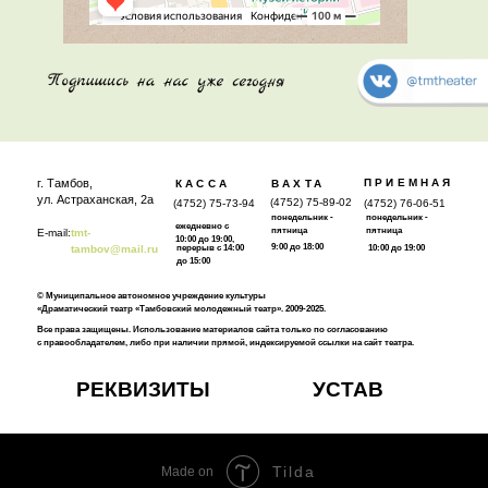
г. Тамбов,
ПРИЕМНАЯ
КАССА
ВАХТА
ул. Астраханская, 2а
(4752) 75-89-02
(4752) 75-73-94
(4752) 76-06-51
понедельник -
понедельник -
ежедневно с
пятница
пятница
E-mail:
tmt-
10:00 до 19:00,
9:00 до 18:00
tambov@mail.ru
перерыв с 14:00
10:00 до 19:00
до 15:00
© Муниципальное автономное учреждение культуры
«Драматический театр «Тамбовский молодежный театр». 2009-2025.
Все права защищены. Использование материалов сайта только по согласованию
с правообладателем, либо при наличии прямой, индексируемой ссылки на сайт театра.
РЕКВИЗИТЫ
УСТАВ
Tilda
Made on