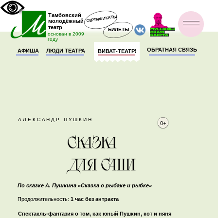
Тамбовский
СЕРТИФИКАТЫ
молодёжный
театр
БИЛЕТЫ
основан в 2009
году
ОБРАТНАЯ СВЯЗЬ
АФИША
ЛЮДИ ТЕАТРА
ВИВАТ-ТЕАТР!
АЛЕКСАНДР ПУШКИН
0+
По сказке А. Пушкина «Сказка о рыбаке и рыбке»
Продолжительность:
1 час без антракта
Cпектакль-фантазия о том, как юный Пушкин, кот и няня