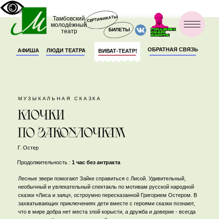
СЕРТИФИКАТЫ
Тамбовский
молодёжный
БИЛЕТЫ
театр
ОБРАТНАЯ СВЯЗЬ
АФИША
ЛЮДИ ТЕАТРА
ВИВАТ-ТЕАТР!
МУЗЫКАЛЬНАЯ СКАЗКА
Г. Остер
Продолжительность :
1 час без антракта
Лесные звери помогают Зайке справиться с Лисой. Удивительный,
необычный и увлекательный спектакль по мотивам русской народной
сказки «Лиса и заяц», остроумно пересказанной Григорием Остером. В
захватывающих приключениях дети вместе с героями сказки познают,
что в мире добра нет места злой корысти, а дружба и доверие - всегда