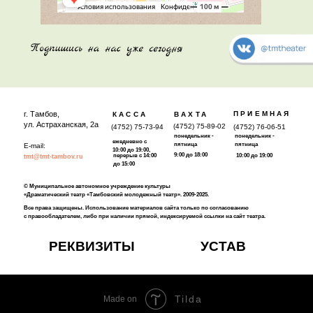
г. Тамбов,
ПРИЕМНАЯ
КАССА
ВАХТА
ул. Астраханская, 2а
(4752) 75-89-02
(4752) 75-73-94
(4752) 76-06-51
понедельник -
понедельник -
ежедневно с
пятница
пятница
E-mail:
10:00 до 19:00,
9:00 до 18:00
перерыв с 14:00
10:00 до 19:00
tmt@tmt-tambov.ru
до 15:00
© Муниципальное автономное учреждение культуры
«Драматический театр «Тамбовский молодежный театр». 2009-2025.
Все права защищены. Использование материалов сайта только по согласованию
с правообладателем, либо при наличии прямой, индексируемой ссылки на сайт театра.
РЕКВИЗИТЫ
УСТАВ
Tilda
Made on