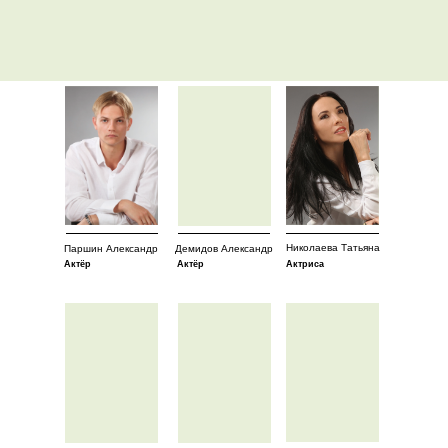
Николаева Татьяна
Паршин Александр
Демидов Александр
Актёр
Актёр
Актриса