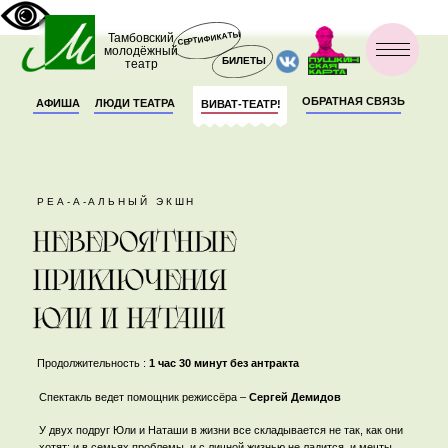
СЕРТИФИКАТЫ
Тамбовский
молодёжный
БИЛЕТЫ
театр
ОБРАТНАЯ СВЯЗЬ
АФИША
ЛЮДИ ТЕАТРА
ВИВАТ-ТЕАТР!
РЕА-А-АЛЬНЫЙ ЭКШН
Продолжительность :
1 час 30 минут без антракта
Спектакль ведет помощник режиссёра –
Сергей Демидов
У двух подруг Юли и Наташи в жизни все складывается не так, как они
хотят: и в семьях проблемы, и с личной жизнью не ладится, и мечты