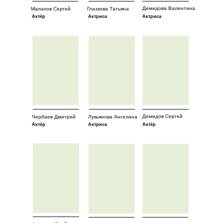
Демидова Валентина
Малахов Сергей
Глазкова Татьяна
Актёр
Актриса
Актриса
Демидов Сергей
Чербаев Дмитрий
Лукьянова Ангелина
Актёр
Актриса
Актёр