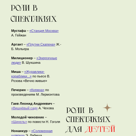
Мустафа
–
«Станция Москва»
А. Гейжан
Аргант
–
«Плутни Скапена»
Ж.-
Б. Мольера
Милиционер
–
«Энергичные
люди»
В. Шукшина
Миша
–
«Журавлики-
кораблики...»
по пьесе В.
Розова «Вечно живые»
Печорин
–
«Княжна»
по
произведениям М. Лермонтова
Гаев Леонид Андреевич
–
«Вишнёвый сад»
А. Чехова
Молодой чиновник
–
«Шинель»
по повести Н. Гоголя
Нонанкур
–
«Соломенная
шляпка»
Э. Лабиша