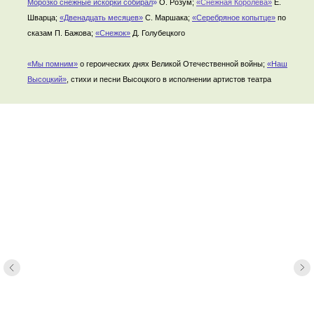
Морозко снежные искорки собирал
»
О. Розум;
«Снежная Королева»
Е.
Шварца;
«Двенадцать месяцев»
С. Маршака;
«Серебряное копытце»
по
сказам П. Бажова;
«Снежок»
Д. Голубецкого
«Мы помним»
о героических днях Великой Отечественной войны;
«Наш
Высоцкий»
, стихи и песни Высоцкого в исполнении артистов театра