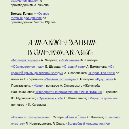
воздушном шаре»
по
произведениям А. Чехова
Вождь, Племя
–
«Остров
голубых дельфинов»
по
произведению Скотта О’Делла
«
Молодая гвардия
»
А. Фадеева;
«
Раз
бойники»
Ф. Шиллера;
«Обыкновенное чудо»
Е. Шварца;
«Старший сын»
А. Вампилова;
«От
красной крысы до зелёной звезды»
А. Слаповского
;
«Овраг. The End!»
по
повести К. Сергиенко;
«
Хозяйка гостиницы
»
К. Гольдони;
«Кукушата»
А.
Приставкина;
«Жених»
по пьесе А. Островского «Женитьба
Бальзаминова»;
«
Невероятные приключения Юли и Наташи»
Г. Грекова,
Ю. Муравицкого;
«Ореховый хлеб»
С. Шальтяниса;
«Маркус и девочки»
по повести К. Хагерюпа
«Клочки по закоулочкам»
Г. Остера;
«Ёжик и Ёлка»
С. Козлова;
«Емелино
счастье»
Л. Новогрудского, Р. Сефа;
«Волшебный колодец, или Как