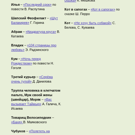
сказка»
К. Мешкова
Илья
–
«Последний срок»
по
повести В. Распутина
Кот в сапогах
–
«Кот в сапогах»
по
сказке Ш. Перро
Шапский Феофилакт
–
«Шут
Балакирев»
Г. Горина
Кот
–
«Не хочу быть собакой»
С.
Белова, С. Куваева
Абрам
–
«Квадратура круга»
В.
Катаева
Владик
–
«104 страницы про
любовь»
Э. Радзинского
Кум
–
«Ночь перед
Рождеством»
по
повести Н.
Гоголя
Третий курьер
–
«Серёжа
очень тупой»
Д. Данилова
Труппа человека в клетчатом
пальто, Муж своей жены
(швейцар), Моряк
–
«Вас
вызывает Таймыр»
А. Галича, К.
Исаева
Товарищ Велосипедкин
–
«Ба
ня»
В. Маяковского
Чубуков
–
«Полететь на