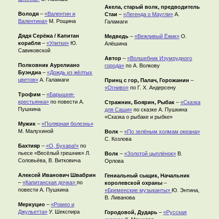
Акела, старый волк, предводитель
Володя
–
«Валентин и
Стаи
–
«Легенда о Маугли»
А.
Валентина»
М. Рощина
Галамаги
Дядя Серёжа / Капитан
Медведь
–
«Вежливый Ёжик»
О.
корабля
–
«Улитки»
Ю.
Алёшина
Савиковской
Автор
–
«Волшебник Изумрудного
Полковник Аурелиано
города»
по А. Волкову
Буэндиа
–
«Дождь из жёлтых
цветов»
А. Галамаги
Принц с гор, Палач, Горожанин
–
«Огниво»
по Г. Х. Андерсену
Трофим
–
«Барышня-
крестьянка»
по повести А.
Стражник, Боярин, Рыбак
–
«Сказка
Пушкина
для Саши»
по сказке А. Пушкина
«Сказка о рыбаке и рыбке»
Мужик
–
«Полярная болезнь»
М. Малухиной
Волк
–
«По зелёным холмам океана»
С. Козлова
Бахтияр
–
«О, Бухара!»
по
пьесе «Весёлый грешник» Л.
Волк
–
«Золотой цыплёнок»
В.
Соловьёва, В. Витковича
Орлова
Алексей Иванович Швабрин
Гениальный сыщик, Начальник
–
«Капитанская дочка»
по
королевской охраны
–
повести А. Пушкина
«Бременские музыканты»
Ю. Энтина,
В. Ливанова
Меркуцио
–
«Ромео и
Джульетта»
У. Шекспира
Городовой, Дударь
–
«Русская