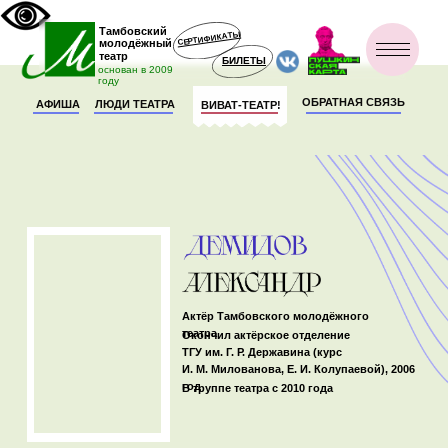
Тамбовский
СЕРТИФИКАТЫ
молодёжный
театр
БИЛЕТЫ
основан в 2009
году
ОБРАТНАЯ СВЯЗЬ
АФИША
ЛЮДИ ТЕАТРА
ВИВАТ-ТЕАТР!
Актёр Тамбовского молодёжного
театра
Окончил актёрское отделение
ТГУ им. Г. Р. Державина (курс
И. М. Милованова, Е. И. Колупаевой), 2006
год
В труппе театра с 2010 года