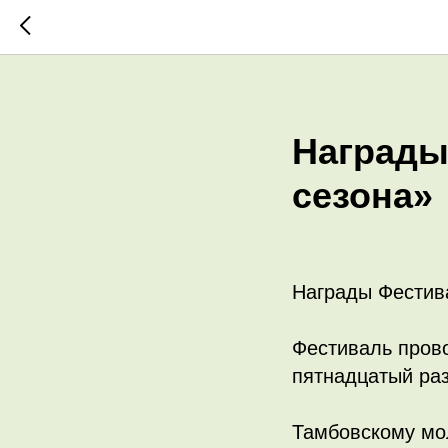
Награды
сезона»
Награды Фестива
Фестиваль прово
пятнадцатый раз
Тамбовскому мол