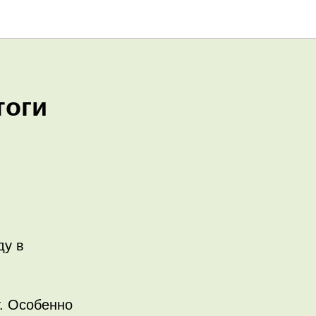
тоги
ду в
т. Особенно