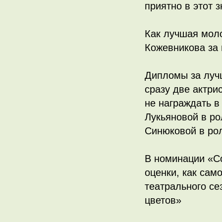
приятно в этот 
Как лучшая мол
Кожевникова за 
Дипломы за луч
сразу две актри
не награждать в
Лукьяновой в ро
Синюковой в рол
В номинации «С
оценки, как сам
театрального се
цветов»