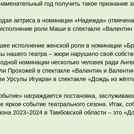
знаменательный год получить такое признание за
одая актриса в номинации «Надежда» отмечен
исполнение роли Маши в спектакле «Валентин 
шее исполнение женской роли в номинации «Бр
сы нашего театра – жюри нарушило своё собст
 одной номинации несколько человек ради Анг
ли Прохожей в спектакле «Валентин и Валенти
и Урсулы Игуаран в спектакле «Дождь из жёлт
обытие» награждается постановка, заслужива
ое яркое событие театрального сезона. Итак, со
зона 2023–2024 в Тамбовской области – это «Д