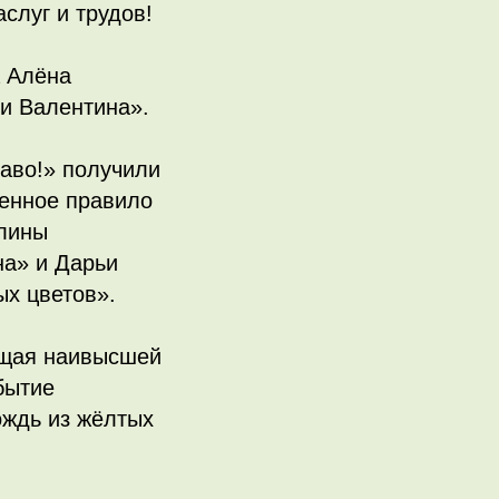
слуг и трудов!
а Алёна
и Валентина».
аво!» получили
венное правило
елины
на» и Дарьи
ых цветов».
ющая наивысшей
бытие
ождь из жёлтых